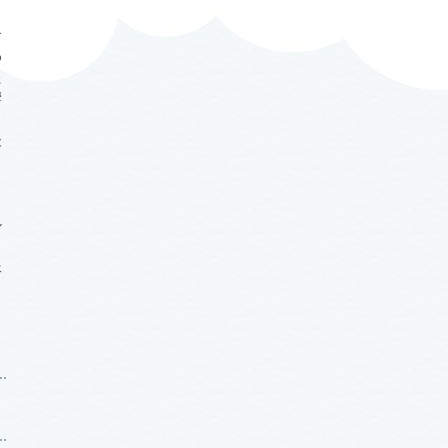
食
わ
た
響
後
ル
服