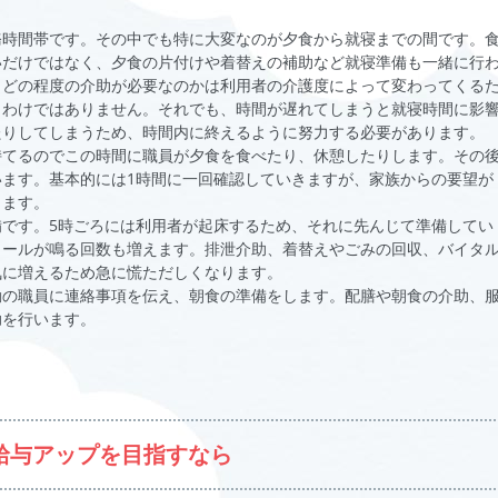
務時間帯です。その中でも特に大変なのが夕食から就寝までの間です。
いだけではなく、夕食の片付けや着替えの補助など就寝準備も一緒に行
、どの程度の介助が必要なのかは利用者の介護度によって変わってくる
うわけではありません。それでも、時間が遅れてしまうと就寝時間に影
たりしてしまうため、時間内に終えるように努力する必要があります。
持てるのでこの時間に職員が夕食を食べたり、休憩したりします。その
ます。基本的には1時間に一回確認していきますが、家族からの要望が
きます。
です。5時ごろには利用者が起床するため、それに先んじて準備してい
コールが鳴る回数も増えます。排泄介助、着替えやごみの回収、バイタ
気に増えるため急に慌ただしくなります。
勤の職員に連絡事項を伝え、朝食の準備をします。配膳や朝食の介助、
助を行います。
給与アップを目指すなら